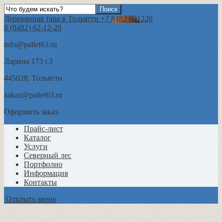
Деревянная тара в Тольятти +7 8482 621220
8 (8482) 62-12-20
info@pallet63.ru
Ларина 173 с3
445028, Тольятти
zakaz@pallet63.ru
Оформить заказ
Прайс-лист
Каталог
Услуги
Северный лес
Портфолио
Информация
Контакты
Открыть меню