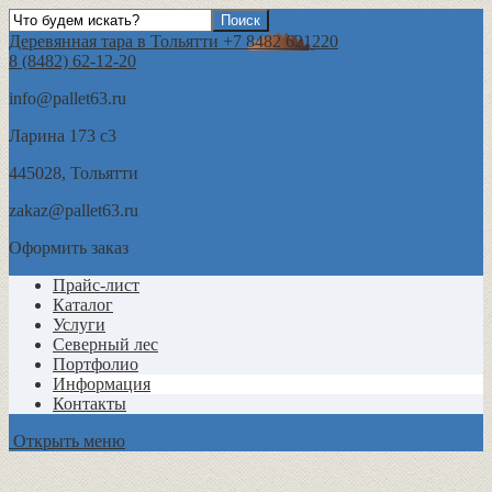
Деревянная тара в Тольятти +7 8482 621220
8 (8482) 62-12-20
info@pallet63.ru
Ларина 173 с3
445028, Тольятти
zakaz@pallet63.ru
Оформить заказ
Прайс-лист
Каталог
Услуги
Северный лес
Портфолио
Информация
Контакты
Открыть меню