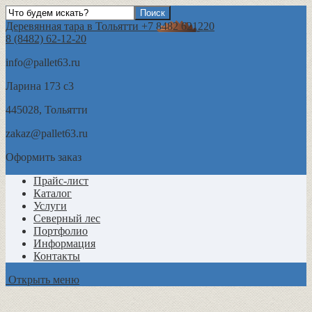
Деревянная тара в Тольятти +7 8482 621220
8 (8482) 62-12-20
info@pallet63.ru
Ларина 173 с3
445028, Тольятти
zakaz@pallet63.ru
Оформить заказ
Прайс-лист
Каталог
Услуги
Северный лес
Портфолио
Информация
Контакты
Открыть меню